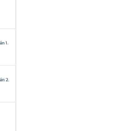
n 1.
án 2.