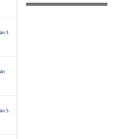
án 3.
tán
án 5.