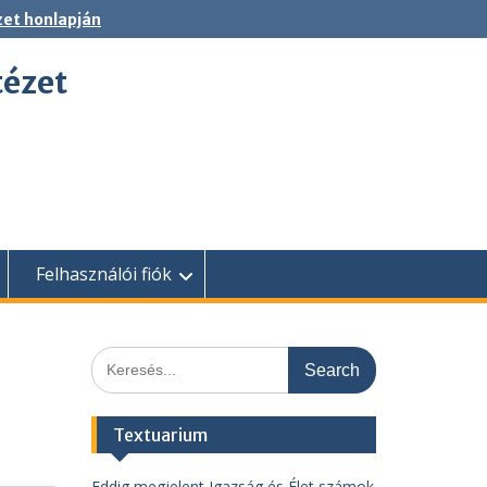
zet honlapján
tézet
Felhasználói fiók
Search
for:
Textuarium
Eddig megjelent Igazság és Élet számok