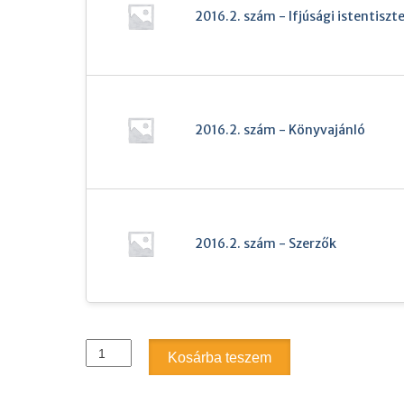
2016.2. szám - Ifjúsági istentiszte
2016.2. szám - Könyvajánló
2016.2. szám - Szerzők
2016.
Kosárba teszem
2.
szám