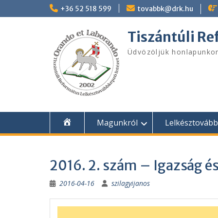
Skip
+36 52 518 599
tovabbk@drk.hu
to
content
Tiszántúli R
Üdvözöljük honlapunko
Magunkról
Lelkésztováb
2016. 2. szám – Igazság és
2016-04-16
szilagyijanos