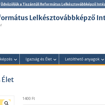
Üdvözöljük a Tiszántúli Református Lelkésztovábbképző Inté
eformátus Lelkésztovábbképző In
n!
bképzés
Igazság és Élet
Letölthető anyagok
 Élet
1400
Ft