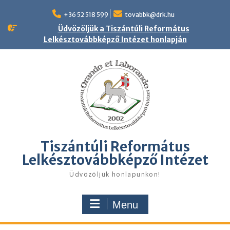
Skip
to
+36 52 518 599
tovabbk@drk.hu
content
Üdvözöljük a Tiszántúli Református
Lelkésztovábbképző Intézet honlapján
Tiszántúli Református
Lelkésztovábbképző Intézet
Üdvözöljük honlapunkon!
Menu