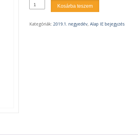
2019.1.
Kosárba teszem
szám
-
Epifánia
Kategóriák:
2019.1. negyedév
,
Alap IE bejegyzés
után
3.
vasárnap
2019.
január
27.
mennyiség