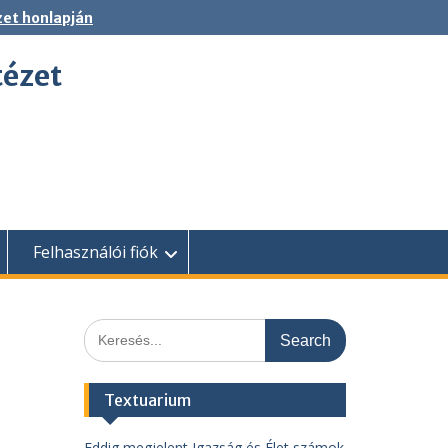
zet honlapján
tézet
Felhasználói fiók
Search
for:
Textuarium
Eddig megjelent Igazság és Élet számok