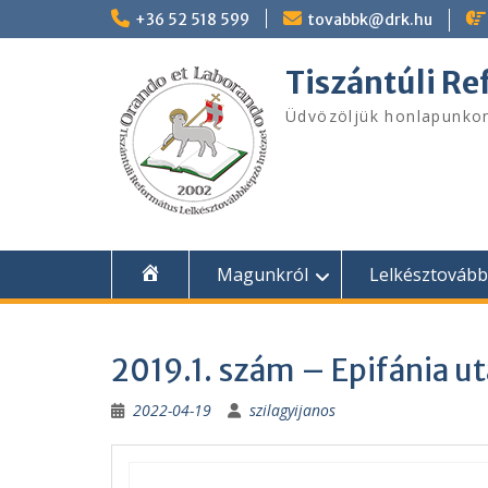
Skip
+36 52 518 599
tovabbk@drk.hu
to
content
Tiszántúli R
Üdvözöljük honlapunko
Magunkról
Lelkésztováb
2019.1. szám – Epifánia ut
2022-04-19
szilagyijanos