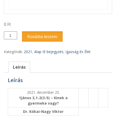
0
Ft
Karácsony
Kosárba teszem
1.
napja
-
Kategóriák:
2021
,
Alap IE bejegyzés
,
Igazság és Élet
IÉ
2021.4
mennyiség
Leírás
Leírás
2021. december 25.
1János 3,1-2(3-5) – Kinek a
gyermeke vagy?
Dr. Kókai-Nagy Viktor