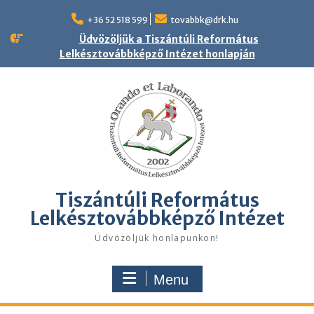
Skip
to
+36 52 518 599
tovabbk@drk.hu
content
Üdvözöljük a Tiszántúli Református
Lelkésztovábbképző Intézet honlapján
Tiszántúli Református
Lelkésztovábbképző Intézet
Üdvözöljük honlapunkon!
Menu