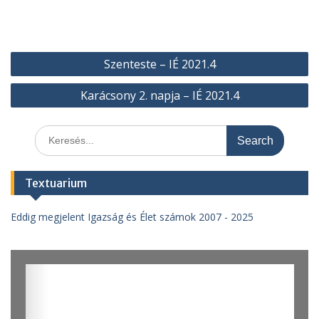
Bejegyzés
Szenteste – IÉ 2021.4
navigáció
Karácsony 2. napja – IÉ 2021.4
Search
for:
Textuarium
Eddig megjelent Igazság és Élet számok 2007 - 2025