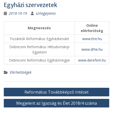
Egyházi szervezetek
2018-10-19
szilagyijanos
Online
Megnevezés
elérhetőség
Tiszántúli Református Egyházkerület
www.ttre.hu
Debreceni Református Hittudományi
www.drhe.hu
Egyetem
Debreceni Református Egyházmegye
www.derefem.hu
Elérhetőségek
Bejegyzés
Református Továbbképző Intézet
navigáció
Megjelent az Igazság és Élet 2018/4 száma