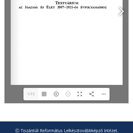
1/15
Ⓒ Tiszántúli Református Lelkésztovábbképző Intézet.