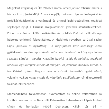
Megjelent az Igazság és Élet 2020/1 száma, amely január-február-március
hónapokra (Újévtől–Böjt 5. vasárnapjáig tartalmaz igetanulmányokat és
prédikációvázlatokat a vasárnapi és ünnepi igehirdetésekhez, továbbá
segítséget nyújt a kazuális szolgálatokhoz, gyermek-istentiszteletekhez.
Ebben a számban külön előkészítés és prédikációvázlat található egy
háborús emlékmű felavatásához. A kitekintés rovatban ez úttal Szabó
Lajos „
Tradíció és nyitottság – a megújulásra kész közösség
” című
gyülekezeti csendesnapra készült előadása olvasható. A könyvajánlóban
Fazakas Sándor – Kovács Krisztián (szerk.) Vallás és politika. Teológiai
reflexiók egy komplex kapcsolat múltjáról és jelenéről; Kodácsy Tamás: A
homiletikai aptum. Hogyan lesz a szószéki beszédből igehirdetés?;
valamint
Volkert Haas: Mágia és mitológia Babilóniában
című kötetekről
találhatunk recenziót.
Megrendelhető folyamatosan nyomatatott és online változatban (a
korábbi számok is) a Tiszántúli Református Lelkésztovábbképző Intézet
címén és honlapján (4026 Debrecen, Kálvin tér 16 –