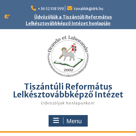
Skip
to
+36 52 518 599
tovabbk@drk.hu
content
Üdvözöljük a Tiszántúli Református
Lelkésztovábbképző Intézet honlapján
Tiszántúli Református
Lelkésztovábbképző Intézet
Üdvözöljük honlapunkon!
Menu