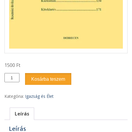
1500
Ft
2020.
Kosárba teszem
1.
szám
-
Kategória:
Igazság és Élet
Igazság
és
Élet
Leírás
mennyiség
Leírás