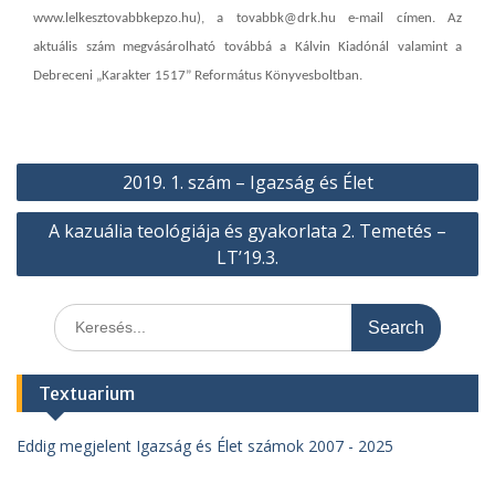
www.lelkesztovabbkepzo.hu), a tovabbk@drk.hu e-mail címen. Az
aktuális szám megvásárolható továbbá a Kálvin Kiadónál valamint a
Debreceni „Karakter 1517” Református Könyvesboltban.
Bejegyzés
2019. 1. szám – Igazság és Élet
navigáció
A kazuália teológiája és gyakorlata 2. Temetés –
LT’19.3.
Search
for:
Textuarium
Eddig megjelent Igazság és Élet számok 2007 - 2025