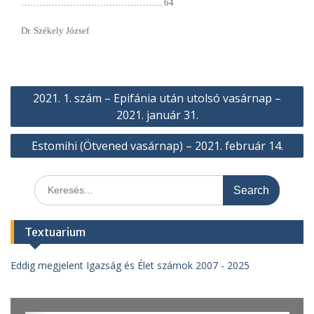
……………………………………….. 64
Dr. Székely József
Bejegyzés
2021. 1. szám – Epifánia után utolsó vasárnap –
navigáció
2021. január 31.
Estomihi (Ötvened vasárnap) – 2021. február 14.
Search
for:
Textuarium
Eddig megjelent Igazság és Élet számok 2007 - 2025