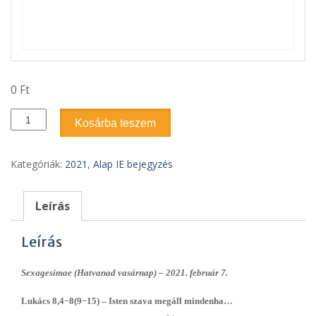
0
Ft
2021.
Kosárba teszem
1.
szám
-
Kategóriák:
2021
,
Alap IE bejegyzés
Sexagesimae
(Hatvanad
vasárnap)
Leírás
–
2021.
Leírás
február
7.
Sexagesimae (Hatvanad vasárnap) – 2021. február 7.
mennyiség
Lukács 8,4−8(9−15) –
Isten szava megáll mindenha…