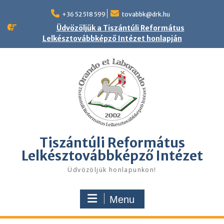
Skip
to
+36 52 518 599
tovabbk@drk.hu
content
Üdvözöljük a Tiszántúli Református
Lelkésztovábbképző Intézet honlapján
Tiszántúli Református
Lelkésztovábbképző Intézet
Üdvözöljük honlapunkon!
Menu