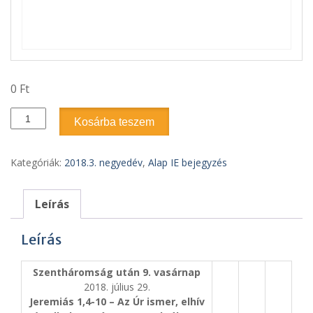
0
Ft
2018.3.
Kosárba teszem
szám
-
Szentháromság
Kategóriák:
2018.3. negyedév
,
Alap IE bejegyzés
után
9.
vasárnap
Leírás
2018.
július
Leírás
29.
mennyiség
Szentháromság után 9. vasárnap
2018. július 29.
Jeremiás 1,4-10 – Az Úr ismer, elhív