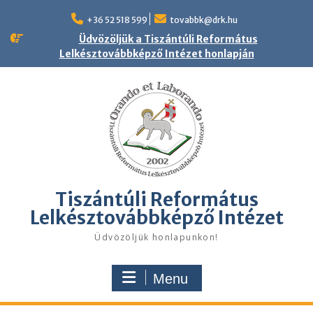
Skip
to
+36 52 518 599
tovabbk@drk.hu
content
Üdvözöljük a Tiszántúli Református
Lelkésztovábbképző Intézet honlapján
Tiszántúli Református
Lelkésztovábbképző Intézet
Üdvözöljük honlapunkon!
Menu