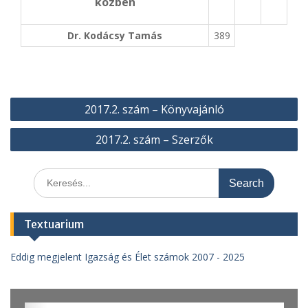
közben
Dr. Kodácsy Tamás
389
Bejegyzés
2017.2. szám – Könyvajánló
navigáció
2017.2. szám – Szerzők
Search
for:
Textuarium
Eddig megjelent Igazság és Élet számok 2007 - 2025