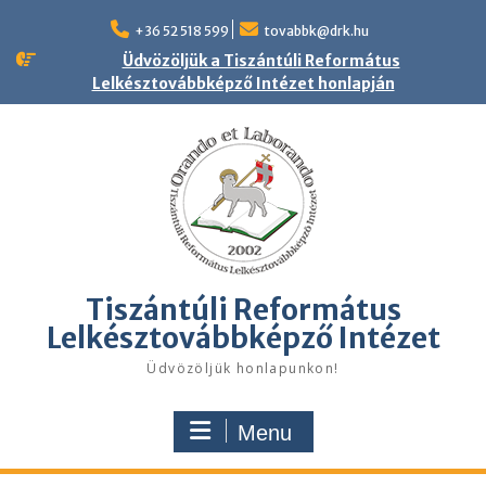
Skip
to
+36 52 518 599
tovabbk@drk.hu
content
Üdvözöljük a Tiszántúli Református
Lelkésztovábbképző Intézet honlapján
Tiszántúli Református
Lelkésztovábbképző Intézet
Üdvözöljük honlapunkon!
Menu