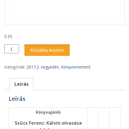
0
Ft
2017.2.
Kosárba teszem
szám
-
Könyvajánló:
Kategóriák:
2017.2. negyedév
,
Könyvismertető
Szűcs
Ferenc:
Kálvin
Leírás
olvasása
közben
Leírás
mennyiség
Könyvajánló
Szűcs Ferenc: Kálvin olvasása