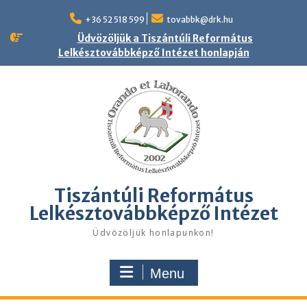
Skip
to
+36 52 518 599
tovabbk@drk.hu
content
Üdvözöljük a Tiszántúli Református
Lelkésztovábbképző Intézet honlapján
Tiszántúli Református
Lelkésztovábbképző Intézet
Üdvözöljük honlapunkon!
Menu