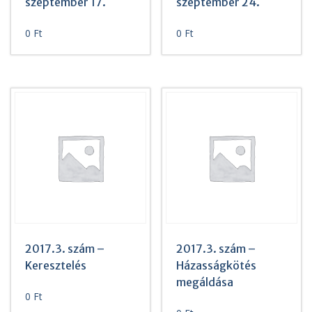
szeptember 17.
szeptember 24.
0
Ft
0
Ft
2017.3. szám –
2017.3. szám –
Keresztelés
Házasságkötés
megáldása
0
Ft