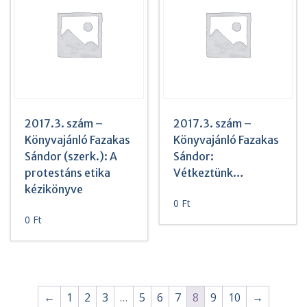
2017.3. szám –
2017.3. szám –
Könyvajánló Fazakas
Könyvajánló Fazakas
Sándor (szerk.): A
Sándor:
protestáns etika
Vétkeztünk…
kézikönyve
0
Ft
0
Ft
←
1
2
3
…
5
6
7
8
9
10
→