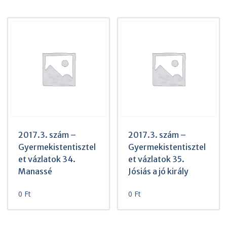
2017.3. szám –
2017.3. szám –
Gyermekistentisztel
Gyermekistentisztel
et vázlatok 34.
et vázlatok 35.
Manassé
Jósiás a jó király
0
Ft
0
Ft