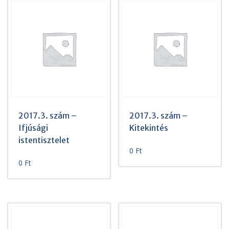
2017.3. szám –
2017.3. szám –
Ifjúsági
Kitekintés
istentisztelet
0
Ft
0
Ft