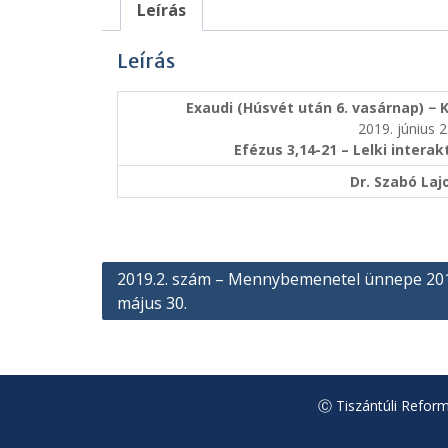
Leírás
Leírás
Exaudi (Húsvét után 6. vasárnap) − 
2019. június 2
Efézus 3,14-21 – Lelki interak
Dr. Szabó Laj
Bejegyzés
2019.2. szám – Mennybemenetel ünnepe 20
május 30.
navigáció
Ⓒ Tiszántúli Reformá