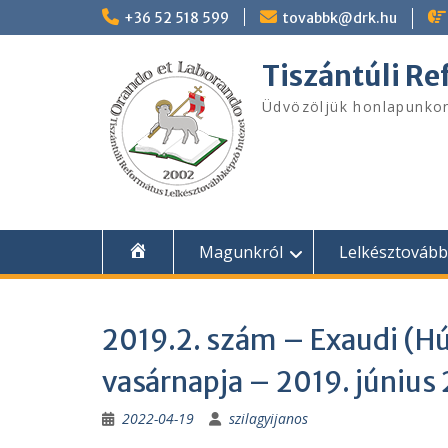
Skip
+36 52 518 599
tovabbk@drk.hu
to
content
Tiszántúli R
Üdvözöljük honlapunko
Magunkról
Lelkésztováb
2019.2. szám – Exaudi (Hú
vasárnapja – 2019. június 
2022-04-19
szilagyijanos