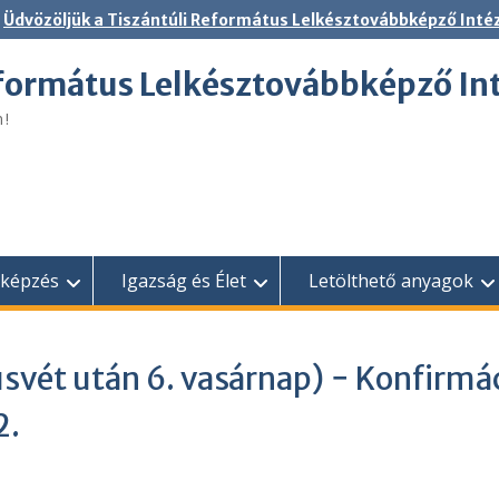
Üdvözöljük a Tiszántúli Református Lelkésztovábbképző Inté
eformátus Lelkésztovábbképző In
n!
bképzés
Igazság és Élet
Letölthető anyagok
svét után 6. vasárnap) − Konfirmá
2.