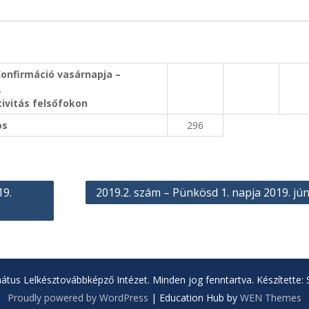
Konfirmáció vasárnapja –
.
tivitás felsőfokon
os
296
19.
2019.2. szám – Pünkösd 1. napja 2019. jún
tus Lelkésztovábbképző Intézet. Minden jog fenntartva. Készítette: S
Proudly powered by WordPress
|
Education Hub by
WEN Themes