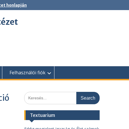
zet honlapján
tézet
Felhasználói fiók
Search
ció
for:
Textuarium
Eddig megjelent Igazság és Élet számok