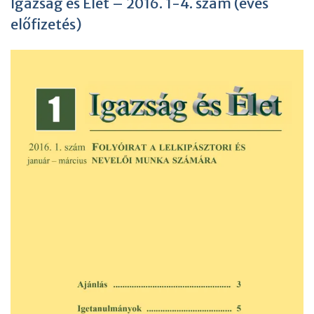
Igazság és Élet – 2016. 1-4. szám (éves
előfizetés)